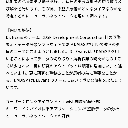
は患者の心臓電気活動を記録し、信号の重要な部分の切り取り及
び解析を行います、その後、不整脈患者がどんなタイプなのかを
特定するのにニューラルネットワークを用いて調べます。
【問題の解決】
Dr. Evans のチームはDSP Development Corporation 社の画像
表示・データ分類ソフトウェアであるDADiSPを用いて彼らの処
理のニーズに応えようとしました。Dr. Evans は「DADiSP を用
いることによってデータの切り取り・解析作業の時間がものすご
く減少された、更に研究のアウトプットは顕著に増加した」と述
べています。更に研究を重ねることが患者の為に重要なことか
ら、DADiSP はDr.Evans のチームにおいて重要な役割を果たして
います。
ユーザー：ロングアイランド・Jewish病院/心臓学部
キーワード：バイオ医学アプリケーション/不整脈データの分析
とニューラルネットワークでの評価