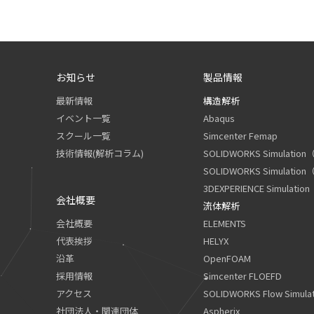
お知らせ
製品情報
最新情報
構造解析
イベント一覧
Abaqus
スクール一覧
Simcenter Femap
技術情報(解析コラム)
SOLIDWORKS Simula
SOLIDWORKS Simulat
3DEXPERIENCE Simula
会社概要
流体解析
会社概要
ELEMENTS
代表挨拶
HELYX
沿革
OpenFOAM
採用情報
Simcenter FLOEFD
アクセス
SOLIDWORKS Flow Simulat
社団法人・関連団体
Aspherix