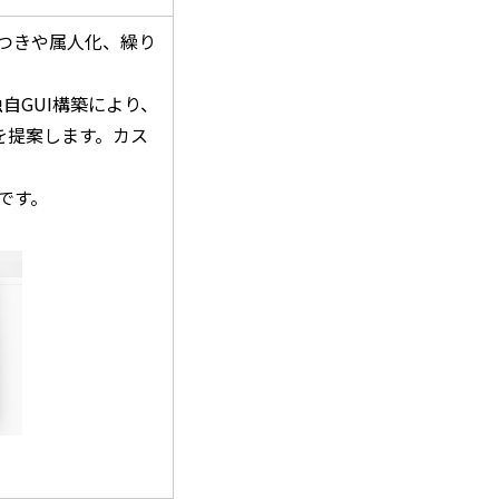
らつきや属人化、繰り
独自GUI構築により、
を提案します。カス
です。