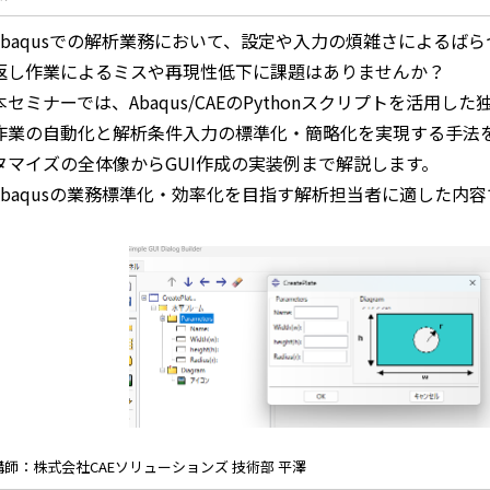
Abaqusでの解析業務において、設定や入力の煩雑さによるば
返し作業によるミスや再現性低下に課題はありませんか？
本セミナーでは、Abaqus/CAEのPythonスクリプトを活用した
作業の自動化と解析条件入力の標準化・簡略化を実現する手法
タマイズの全体像からGUI作成の実装例まで解説します。
Abaqusの業務標準化・効率化を目指す解析担当者に適した内容
講師：株式会社CAEソリューションズ 技術部 平澤