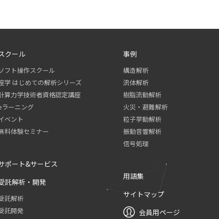
スクール
事例
ソフト操作スクール
構造解析
座学 はじめての解析シリーズ
流体解析
計算力学技術者資格認定講座
樹脂流動解析
eラーニング
火災・避難解析
イベント
粒子挙動解析
無料体験セミナー
振動音響解析
信号処理
サポート&サービス
用語集
受託解析・開発
サイトマップ
受託解析
受託開発
会員用ページ