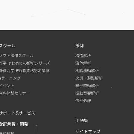
スクール
事例
ソフト操作スクール
構造解析
座学 はじめての解析シリーズ
流体解析
計算力学技術者資格認定講座
樹脂流動解析
eラーニング
火災・避難解析
イベント
粒子挙動解析
無料体験セミナー
振動音響解析
信号処理
サポート&サービス
用語集
受託解析・開発
サイトマップ
受託解析